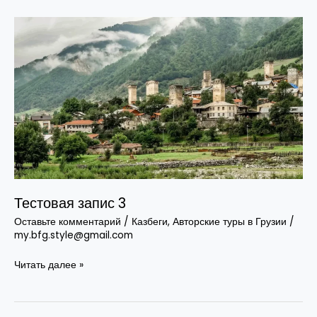
Тестовая
запис
3
Тестовая запис 3
Оставьте комментарий
/
Казбеги
,
Авторские туры в Грузии
/
my.bfg.style@gmail.com
Читать далее »