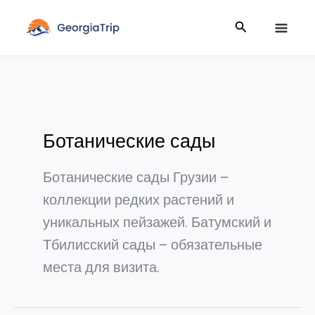
Перейти
Поиск:
Поиск
к
содержимому
Ботанические сады
Ботанические сады Грузии –
коллекции редких растений и
уникальных пейзажей. Батумский и
Тбилисский сады – обязательные
места для визита.